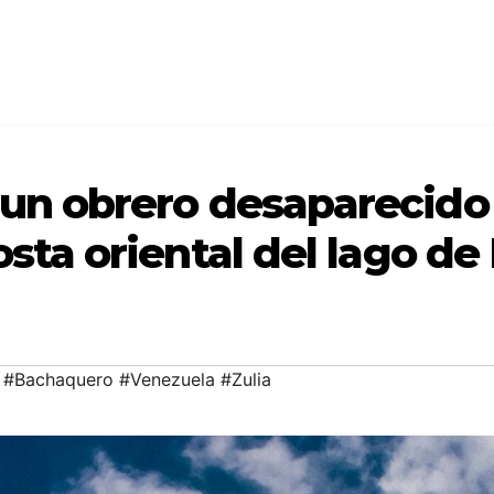
 un obrero desaparecido
osta oriental del lago d
#Bachaquero #Venezuela #Zulia