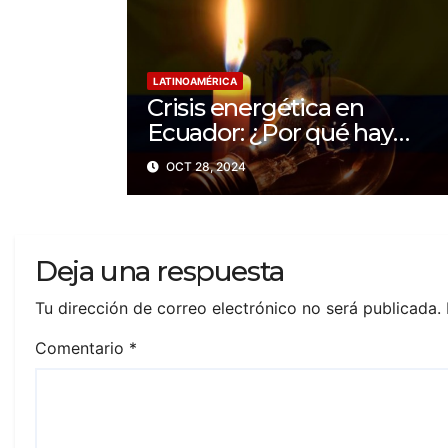
LATINOAMÉRICA
Crisis energética en
Ecuador: ¿Por qué hay
apagones de hasta 14 horas
OCT 28, 2024
al día?
Deja una respuesta
Tu dirección de correo electrónico no será publicada.
Comentario
*