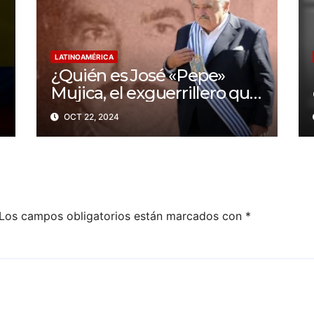
LATINOAMÉRICA
¿Quién es José «Pepe»
Mujica, el exguerrillero que
fue presidente de
OCT 22, 2024
Uruguay?
Los campos obligatorios están marcados con
*