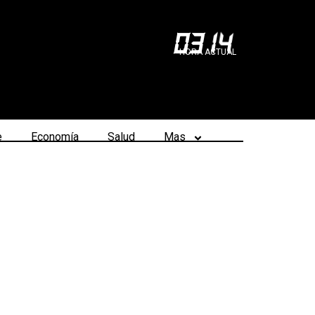
03
:
14
HORA ACTUAL
e
Economía
Salud
Mas