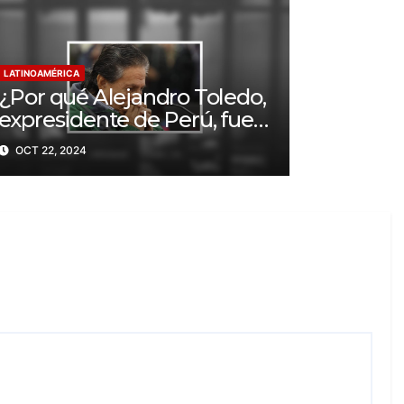
LATINOAMÉRICA
¿Por qué Alejandro Toledo,
expresidente de Perú, fue
condenado a 20 años de
OCT 22, 2024
prisión?