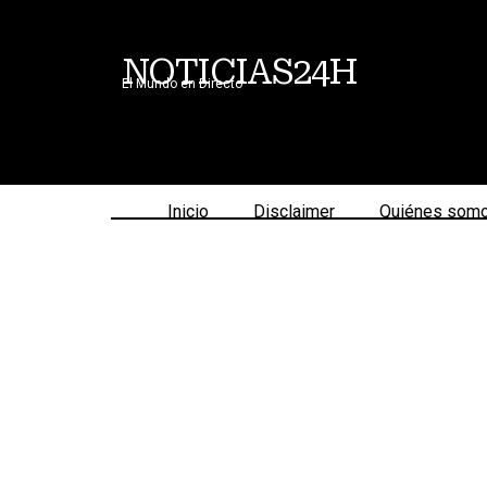
NOTICIAS24H
El Mundo en Directo
Inicio
Disclaimer
Quiénes som