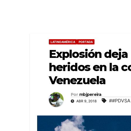
LATINOAMÉRICA
PORTADA
Explosión deja
heridos en la c
Venezuela
Por
mbjpereira
##PDVSA 
ABR 9, 2018