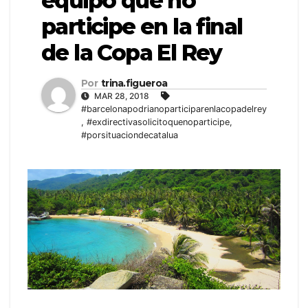
equipo que no
participe en la final
de la Copa El Rey
Por
trina.figueroa
MAR 28, 2018
#barcelonapodrianoparticiparenlacopadelrey
,
#exdirectivasolicitoquenoparticipe
,
#porsituaciondecatalua