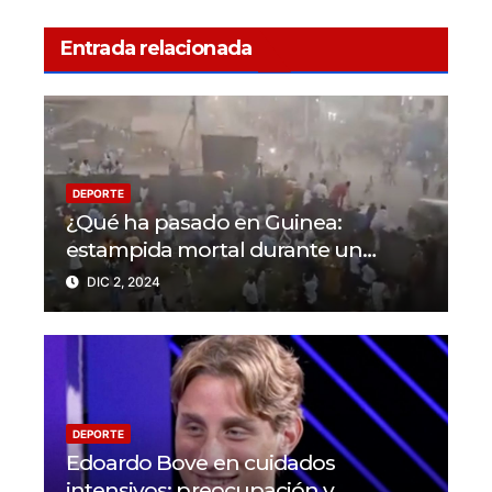
Entrada relacionada
DEPORTE
¿Qué ha pasado en Guinea:
estampida mortal durante un
partido en N’Zérékoré
DIC 2, 2024
DEPORTE
Edoardo Bove en cuidados
intensivos: preocupación y