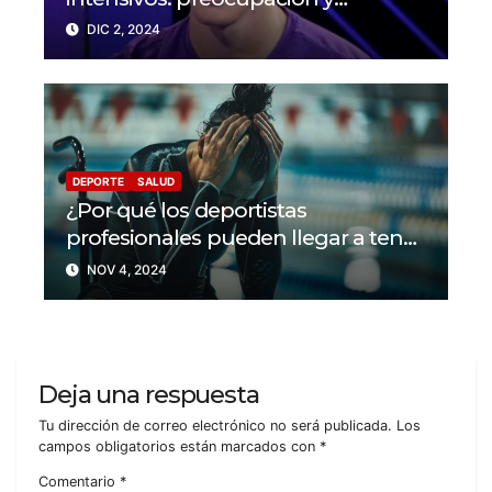
solidaridad en el mundo del fútbol
DIC 2, 2024
DEPORTE
SALUD
¿Por qué los deportistas
profesionales pueden llegar a tener
problemas con su salud mental?
NOV 4, 2024
Deja una respuesta
Tu dirección de correo electrónico no será publicada.
Los
campos obligatorios están marcados con
*
Comentario
*