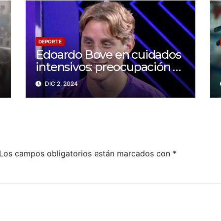
DEPORTE
Edoardo Bove en cuidados
intensivos: preocupación y
solidaridad en el mundo
DIC 2, 2024
del fútbol
Los campos obligatorios están marcados con
*