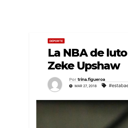
DEPORTE
La NBA de luto 
Zeke Upshaw
Por
trina.figueroa
#estaba
MAR 27, 2018