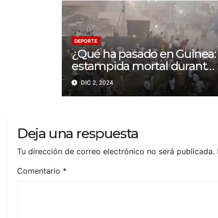
DEPORTE
¿Qué ha pasado en Guinea:
estampida mortal durante
un partido en N’Zérékoré
DIC 2, 2024
Deja una respuesta
Tu dirección de correo electrónico no será publicada.
Comentario
*