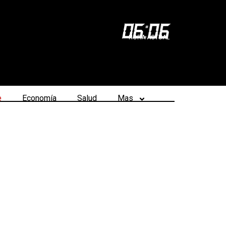
06
:
06
HORA ACTUAL
e
Economía
Salud
Mas