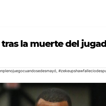
tras la muerte del jugad
enplenojuegocuandosedesmayó
,
#zekeupshawfalleciodesp