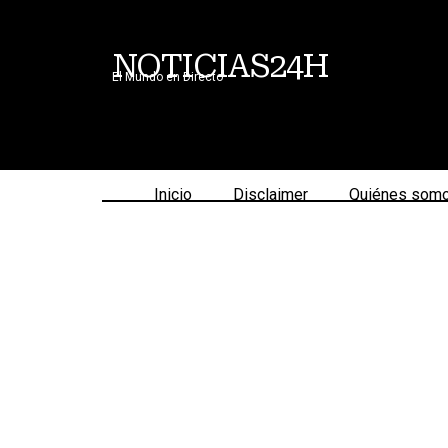
NOTICIAS24H
El Mundo en Directo
Inicio
Disclaimer
Quiénes som