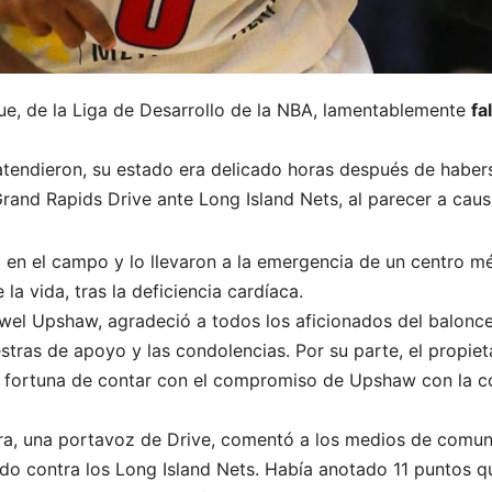
ue, de la Liga de Desarrollo de la NBA, lamentablemente
fa
 atendieron, su estado era delicado horas después de hab
Grand Rapids Drive ante Long Island Nets, al parecer a cau
 en el campo y lo llevaron a la emergencia de un centro mé
la vida, tras la deficiencia cardíaca.
wel Upshaw, agradeció a todos los aficionados del balonc
estras de apoyo y las condolencias. Por su parte, el propieta
la fortuna de contar con el compromiso de Upshaw con la 
a, una portavoz de Drive, comentó a los medios de comuni
do contra los Long Island Nets. Había anotado 11 puntos q