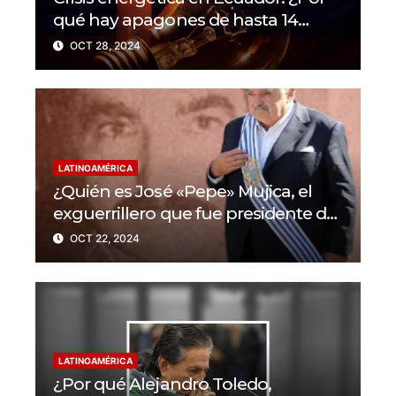
qué hay apagones de hasta 14
horas al día?
OCT 28, 2024
LATINOAMÉRICA
¿Quién es José «Pepe» Mujica, el
exguerrillero que fue presidente de
Uruguay?
OCT 22, 2024
LATINOAMÉRICA
¿Por qué Alejandro Toledo,