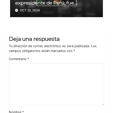
expresidente de Perú, fue
condenado a 20 años de prisión?
OCT 22, 2024
Deja una respuesta
Tu dirección de correo electrónico no será publicada.
Los
campos obligatorios están marcados con
*
Comentario
*
Nombre
*