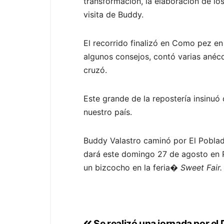
transformación, la elaboración de lo
visita de Buddy.
El recorrido finalizó en Como pez en 
algunos consejos, contó varias anécd
cruzó.
Este grande de la repostería insinu
nuestro país.
Buddy Valastro caminó por El Poblado
dará este domingo 27 de agosto en Pl
un bizcocho en la feria�
Sweet Fair.
Se realizó una jornada por el D