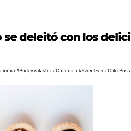
se deleitó con los delic
onomia #BuddyValastro #Colombia #SweetFair #CakeBoss