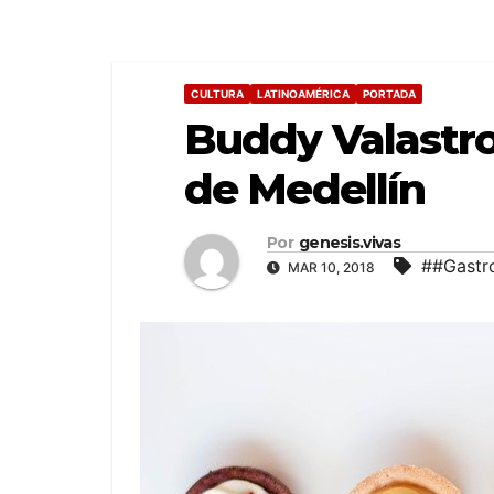
CULTURA
LATINOAMÉRICA
PORTADA
Buddy Valastro 
de Medellín
Por
genesis.vivas
##Gastr
MAR 10, 2018