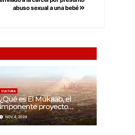
abuso sexual a una bebé
CULTURA
¿Qué es El Mukaab, el
imponente proyecto
arquitectónico en Arabia
NOV 4, 2024
Saudí?