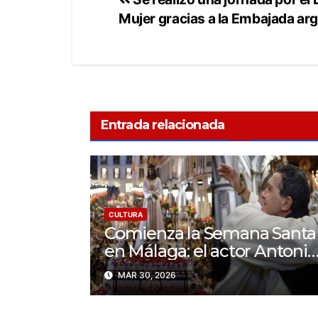
Mujer gracias a la Embajada ar
Entrada relacionada
CULTURA
Comienza la Semana Santa
en Málaga: el actor Antonio
Banderas se une a la
MAR 30, 2026
celebración