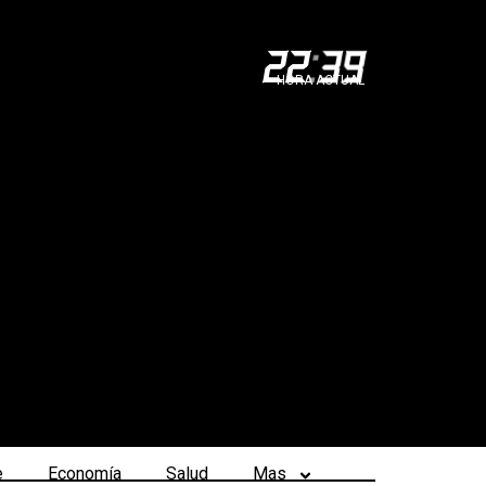
22
:
39
HORA ACTUAL
e
Economía
Salud
Mas