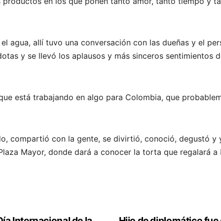
s productos en los que ponen tanto amor, tanto tiempo y tan
el agua, allí tuvo una conversación con las dueñas y el per
otas y se llevó los aplausos y más sinceros sentimientos d
ó que está trabajando en algo para Colombia, que probable
, compartió con la gente, se divirtió, conoció, degustó y
aza Mayor, donde dará a conocer la torta que regalará a M
ía Internacional de la
Hijo de diplomático fue