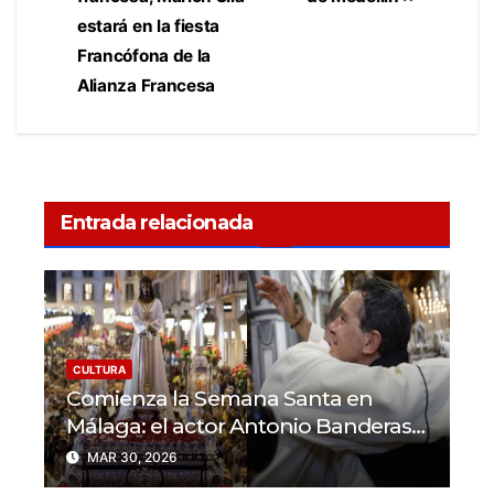
estará en la fiesta
Francófona de la
Alianza Francesa
Entrada relacionada
CULTURA
Comienza la Semana Santa en
Málaga: el actor Antonio Banderas
se une a la celebración
MAR 30, 2026