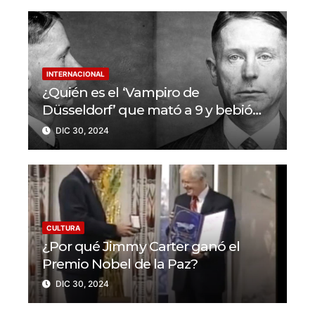
INTERNACIONAL
¿Quién es el ‘Vampiro de
Düsseldorf’ que mató a 9 y bebió
sangre de sus víctimas?
DIC 30, 2024
CULTURA
¿Por qué Jimmy Carter ganó el
Premio Nobel de la Paz?
DIC 30, 2024