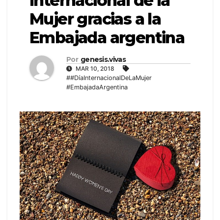
Internacional de la
Mujer gracias a la
Embajada argentina
Por
genesis.vivas
MAR 10, 2018
##DíaInternacionalDeLaMujer
#EmbajadaArgentina