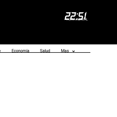
22
:
51
HORA ACTUAL
e
Economía
Salud
Mas