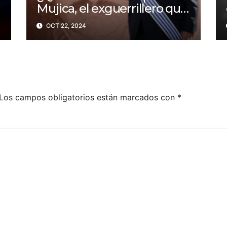
Mujica, el exguerrillero que
fue presidente de
OCT 22, 2024
Uruguay?
Los campos obligatorios están marcados con
*