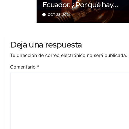
Ecuador: ¿Por qué hay
apagones de hasta 14 horas
OCT 28, 2024
al día?
Deja una respuesta
Tu dirección de correo electrónico no será publicada.
Comentario
*