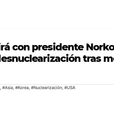
rá con presidente Nork
desnuclearización tras 
,
#Asia
,
#Korea
,
#Nuclearización
,
#USA