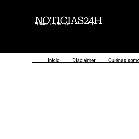
NOTICIAS24H
El Mundo en Directo
Inicio
Disclaimer
Quiénes som