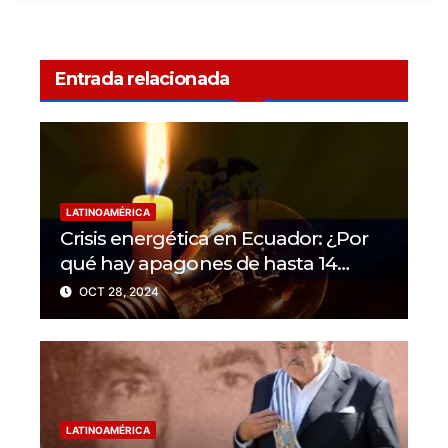
Entrada relacionada
LATINOAMÉRICA
Crisis energética en Ecuador: ¿Por
qué hay apagones de hasta 14
horas al día?
OCT 28, 2024
LATINOAMÉRICA