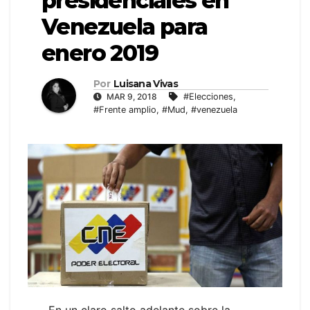
presidenciales en
Venezuela para
enero 2019
Por
Luisana Vivas
MAR 9, 2018
#Elecciones
,
#Frente amplio
,
#Mud
,
#venezuela
En un claro salto adelante sobre la