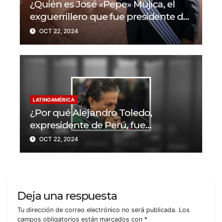
¿Quién es José «Pepe» Mujica, el
exguerrillero que fue presidente de
Uruguay?
OCT 22, 2024
LATINOAMÉRICA
¿Por qué Alejandro Toledo,
expresidente de Perú, fue
condenado a 20 años de prisión?
OCT 22, 2024
Deja una respuesta
Tu dirección de correo electrónico no será publicada.
Los
campos obligatorios están marcados con
*