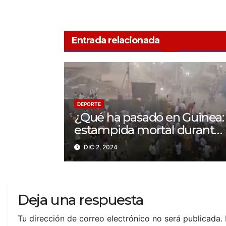
Entrada relacionada
DEPORTE
¿Qué ha pasado en Guinea:
estampida mortal durante
un partido en N’Zérékoré
DIC 2, 2024
Deja una respuesta
Tu dirección de correo electrónico no será publicada.