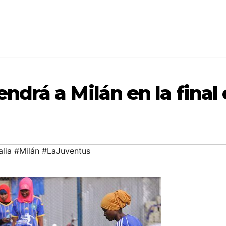
endrá a Milán en la final 
lia #Milán #LaJuventus