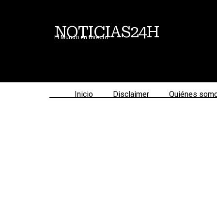
NOTICIAS24H
El Mundo en Directo
Inicio
Disclaimer
Quiénes som