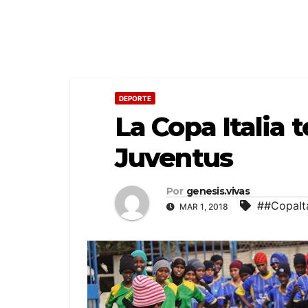
DEPORTE
La Copa Italia t
Juventus
Por
genesis.vivas
##CopaIta
MAR 1, 2018