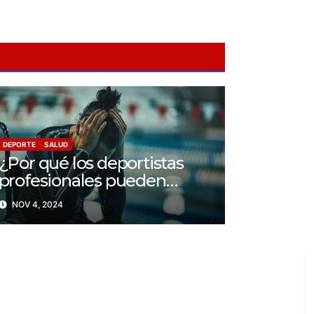
DEPORTE
SALUD
¿Por qué los deportistas
profesionales pueden
llegar a tener problemas
NOV 4, 2024
con su salud mental?