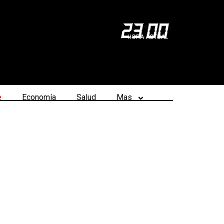
23
:
00
HORA ACTUAL
e
Economía
Salud
Mas