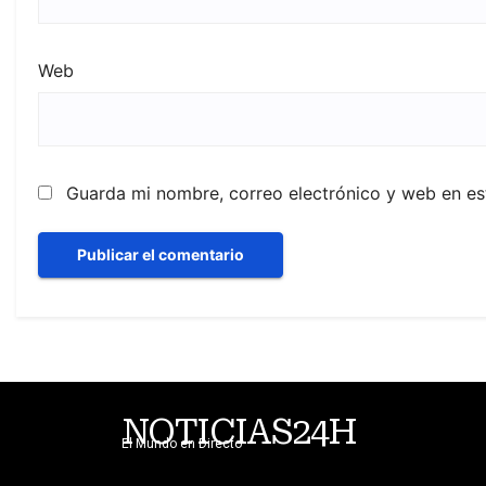
Web
Guarda mi nombre, correo electrónico y web en e
NOTICIAS24H
El Mundo en Directo