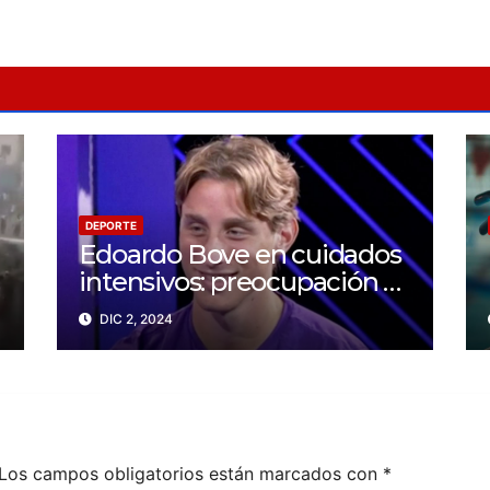
DEPORTE
Edoardo Bove en cuidados
intensivos: preocupación y
solidaridad en el mundo
DIC 2, 2024
del fútbol
Los campos obligatorios están marcados con
*