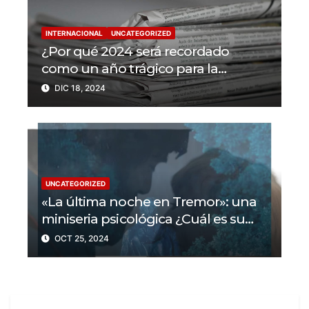
INTERNACIONAL
UNCATEGORIZED
¿Por qué 2024 será recordado
como un año trágico para la
libertad de prensa? Un tercio de los
DIC 18, 2024
periodistas asesinados por Israel
UNCATEGORIZED
«La última noche en Tremor»: una
miniseria psicológica ¿Cuál es su
trama?
OCT 25, 2024