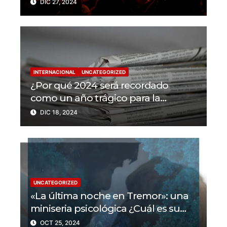
DIC 27, 2024
en 2024
INTERNACIONAL
UNCATEGORIZED
¿Por qué 2024 será recordado
como un año trágico para la
libertad de prensa? Un tercio de los
DIC 18, 2024
periodistas asesinados por Israel
UNCATEGORIZED
«La última noche en Tremor»: una
miniseria psicológica ¿Cuál es su
trama?
OCT 25, 2024