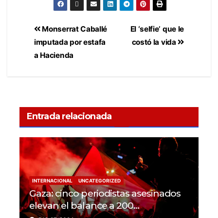
Monserrat Caballé
El ‘selfie’ que le
imputada por estafa
costó la vida
a Hacienda
Entrada relacionada
INTERNACIONAL
UNCATEGORIZED
Gaza: cinco periodistas asesinados
elevan el balance a 200
trabajadores de la prensa muertos