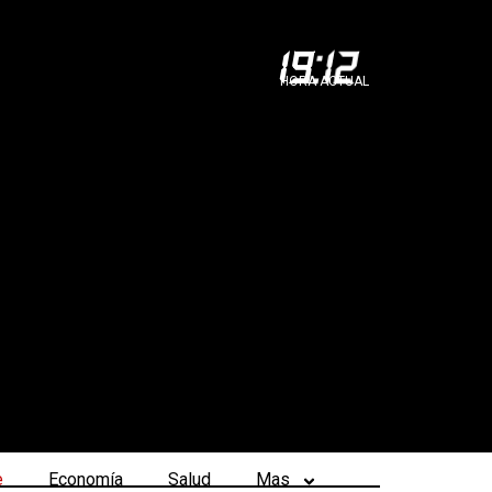
19
:
12
HORA ACTUAL
e
Economía
Salud
Mas