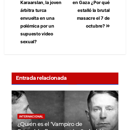
Karaarslan, la joven
en Gaza ¿Por qué
árbitra turca
estalló la brutal
envuelta en una
masacre el 7 de
polémica por un
octubre?
supuesto video
sexual?
Entrada relacionada
INTERNACIONAL
¿Quién es el ‘Vampiro de