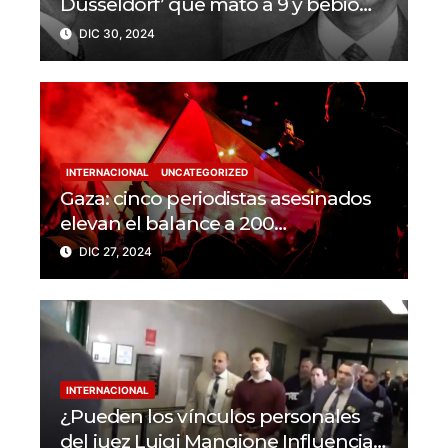
Düsseldorf’ que mató a 9 y bebió
sangre de sus víctimas?
DIC 30, 2024
INTERNACIONAL
UNCATEGORIZED
Gaza: cinco periodistas asesinados
elevan el balance a 200
trabajadores de la prensa muertos
DIC 27, 2024
en 2024
INTERNACIONAL
¿Pueden los vínculos personales
del juez Luigi Mangione Influenciar