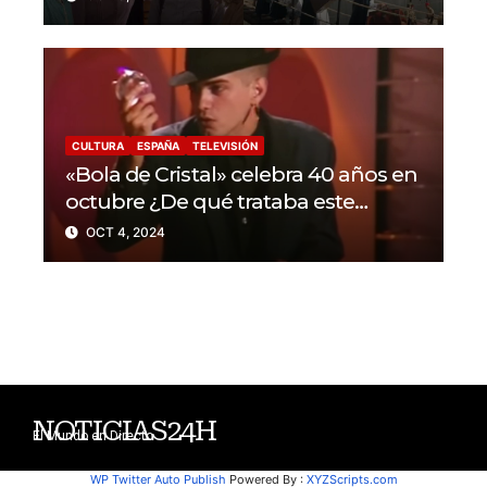
CULTURA
ESPAÑA
TELEVISIÓN
«Bola de Cristal» celebra 40 años en
octubre ¿De qué trataba este
programa?
OCT 4, 2024
NOTICIAS24H
El Mundo en Directo
WP Twitter Auto Publish
Powered By :
XYZScripts.com