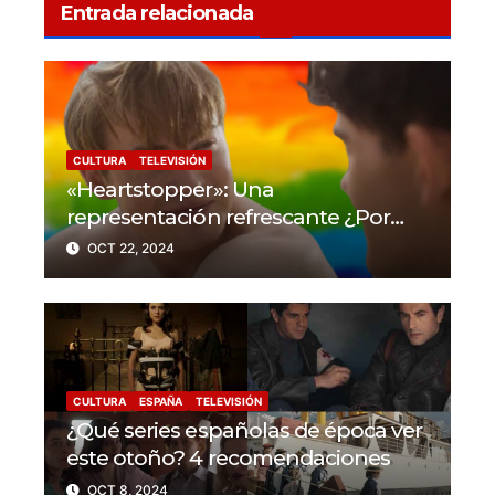
Entrada relacionada
CULTURA
TELEVISIÓN
«Heartstopper»: Una
representación refrescante ¿Por
qué la serie da un nuevo enfoque a
OCT 22, 2024
las historias LGBTIQ+?
CULTURA
ESPAÑA
TELEVISIÓN
¿Qué series españolas de época ver
este otoño? 4 recomendaciones
OCT 8, 2024