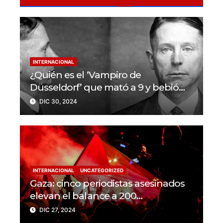
INTERNACIONAL
¿Quién es el ‘Vampiro de
Düsseldorf’ que mató a 9 y bebió
sangre de sus víctimas?
DIC 30, 2024
INTERNACIONAL
UNCATEGORIZED
Gaza: cinco periodistas asesinados
elevan el balance a 200
trabajadores de la prensa muertos
DIC 27, 2024
en 2024