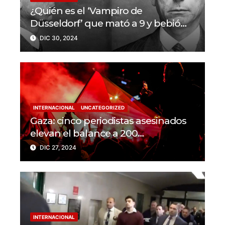
¿Quién es el ‘Vampiro de
Düsseldorf’ que mató a 9 y bebió
sangre de sus víctimas?
DIC 30, 2024
INTERNACIONAL
UNCATEGORIZED
Gaza: cinco periodistas asesinados
elevan el balance a 200
trabajadores de la prensa muertos
DIC 27, 2024
en 2024
INTERNACIONAL