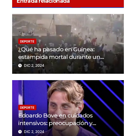
Entrada relacionada
DEPORTE
¿Qué ha pasado en Guinea:
estampida mortal durante un
partido en N’Zérékoré
DIC 2, 2024
DEPORTE
Edoardo Bove en cuidados
intensivos: preocupación y
solidaridad en el mundo del fútbol
DIC 2, 2024