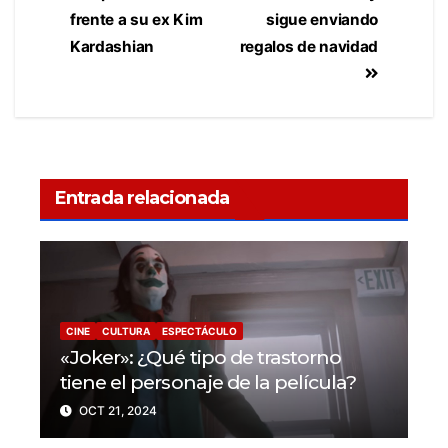
frente a su ex Kim
sigue enviando
Kardashian
regalos de navidad
Entrada relacionada
CINE
CULTURA
ESPECTÁCULO
«Joker»: ¿Qué tipo de trastorno
tiene el personaje de la película?
OCT 21, 2024