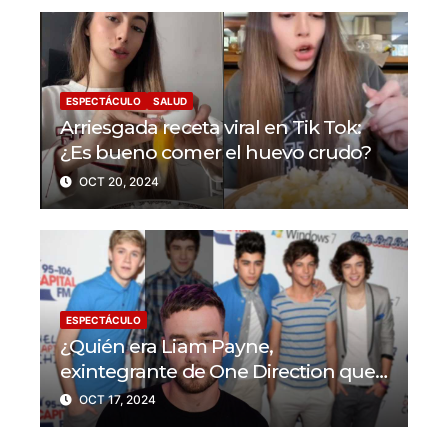
ESPECTÁCULO
SALUD
Arriesgada receta viral en Tik Tok:
¿Es bueno comer el huevo crudo?
OCT 20, 2024
ESPECTÁCULO
¿Quién era Liam Payne,
exintegrante de One Direction que
murió tras caer desde un balcón?
OCT 17, 2024