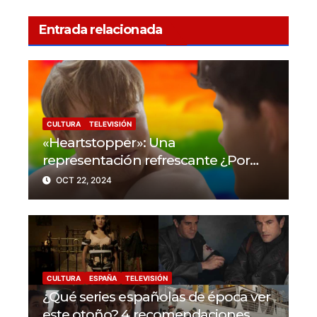
Entrada relacionada
CULTURA
TELEVISIÓN
«Heartstopper»: Una
representación refrescante ¿Por
qué la serie da un nuevo enfoque a
OCT 22, 2024
las historias LGBTIQ+?
CULTURA
ESPAÑA
TELEVISIÓN
¿Qué series españolas de época ver
este otoño? 4 recomendaciones