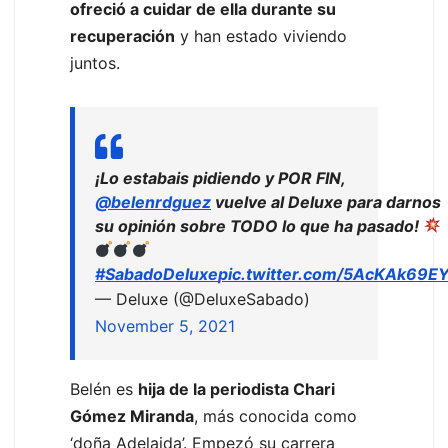
ofreció a cuidar de ella durante su
recuperación
y han estado viviendo
juntos.
¡Lo estabais pidiendo y POR FIN,
@belenrdguez
vuelve al Deluxe para darnos
su opinión sobre TODO lo que ha pasado!
#SabadoDeluxe
pic.twitter.com/5AcKAk69E
— Deluxe (@DeluxeSabado)
November 5, 2021
Belén es
hija de la periodista Chari
Gómez Miranda
, más conocida como
‘doña Adelaida’. Empezó su carrera