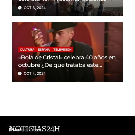
OCT 8, 2024
CULTURA
ESPAÑA
TELEVISIÓN
«Bola de Cristal» celebra 40 años en
octubre ¿De qué trataba este
programa?
OCT 4, 2024
NOTICIAS24H
El Mundo en Directo