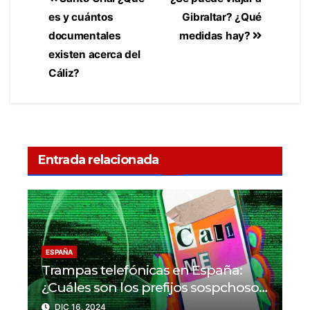
es y cuántos
Gibraltar? ¿Qué
documentales
medidas hay?
existen acerca del
Cáliz?
Entrada relacionada
ESPAÑA
Trampas telefónicas en España:
¿Cuáles son los prefijos sospchosos
a evitar?
DIC 16, 2024