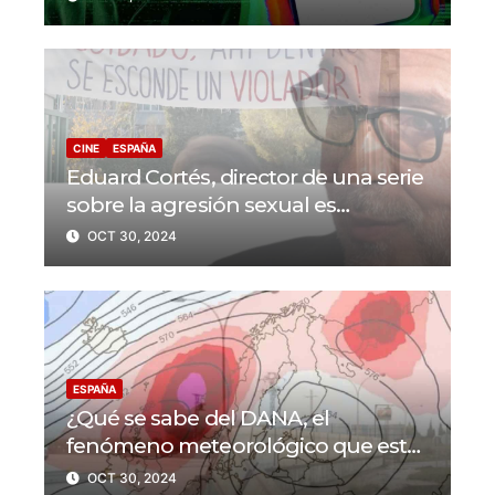
CINE
ESPAÑA
Eduard Cortés, director de una serie
sobre la agresión sexual es
denunciado por acoso sexual
OCT 30, 2024
ESPAÑA
¿Qué se sabe del DANA, el
fenómeno meteorológico que está
azotando a España?
OCT 30, 2024