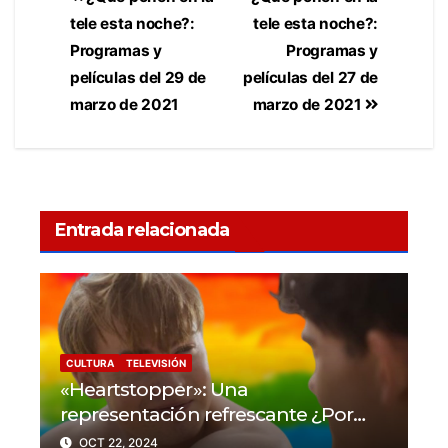
tele esta noche?:
tele esta noche?:
Programas y
Programas y
películas del 29 de
películas del 27 de
marzo de 2021
marzo de 2021
Entrada relacionada
CULTURA
TELEVISIÓN
«Heartstopper»: Una
representación refrescante ¿Por
qué la serie da un nuevo enfoque a
OCT 22, 2024