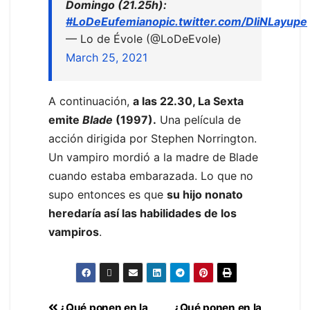
Domingo (21.25h):
#LoDeEufemiano
pic.twitter.com/DliNLayupe
— Lo de Évole (@LoDeEvole)
March 25, 2021
A continuación,
a las 22.30, La Sexta
emite
Blade
(1997).
Una película de
acción dirigida por Stephen Norrington.
Un vampiro mordió a la madre de Blade
cuando estaba embarazada. Lo que no
supo entonces es que
su hijo nonato
heredaría así las habilidades de los
vampiros
.
¿Qué ponen en la
¿Qué ponen en la