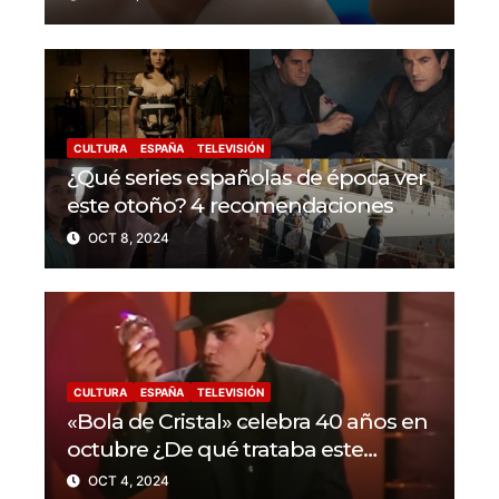
las historias LGBTIQ+?
CULTURA
ESPAÑA
TELEVISIÓN
¿Qué series españolas de época ver
este otoño? 4 recomendaciones
OCT 8, 2024
CULTURA
ESPAÑA
TELEVISIÓN
«Bola de Cristal» celebra 40 años en
octubre ¿De qué trataba este
programa?
OCT 4, 2024