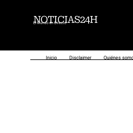
NOTICIAS24H
El Mundo en Directo
Inicio
Disclaimer
Quiénes som