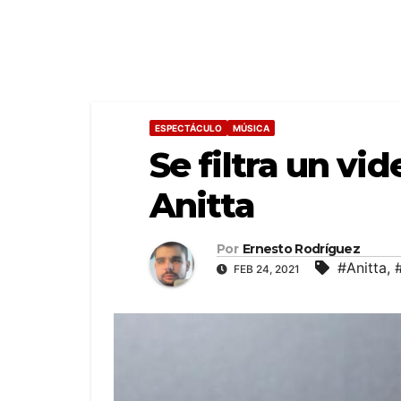
ESPECTÁCULO
MÚSICA
Se filtra un vi
Anitta
Por
Ernesto Rodríguez
#Anitta
,
FEB 24, 2021