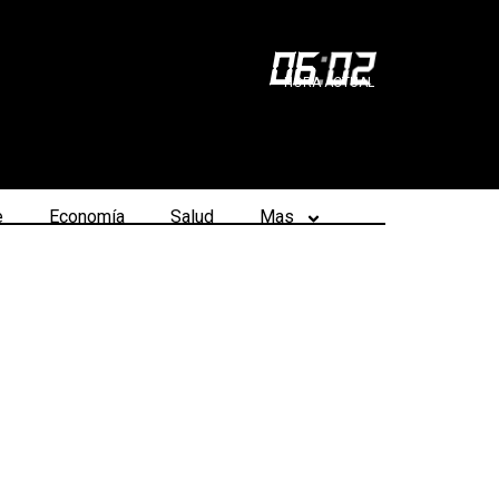
06
:
03
HORA ACTUAL
e
Economía
Salud
Mas