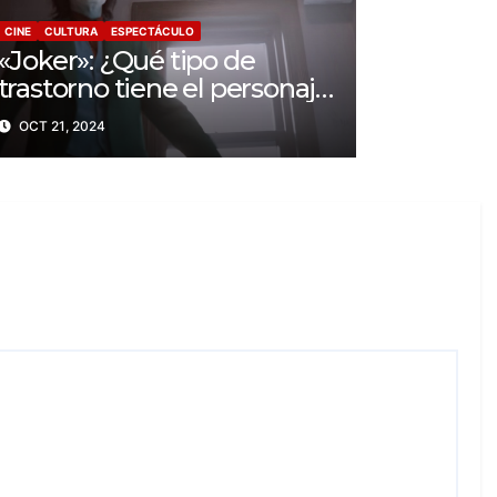
CINE
CULTURA
ESPECTÁCULO
«Joker»: ¿Qué tipo de
trastorno tiene el personaje
de la película?
OCT 21, 2024