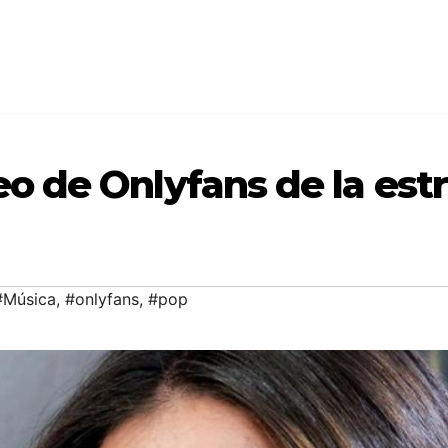
deo de Onlyfans de la estr
#Música
,
#onlyfans
,
#pop