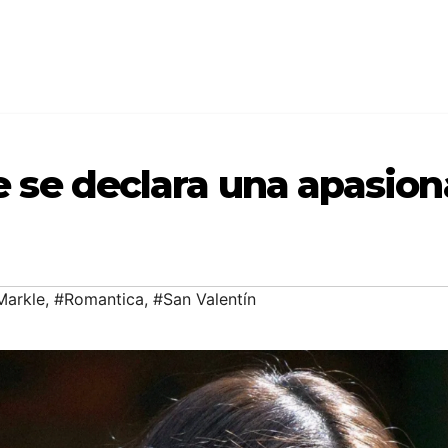
se declara una apasiona
arkle
,
#Romantica
,
#San Valentín