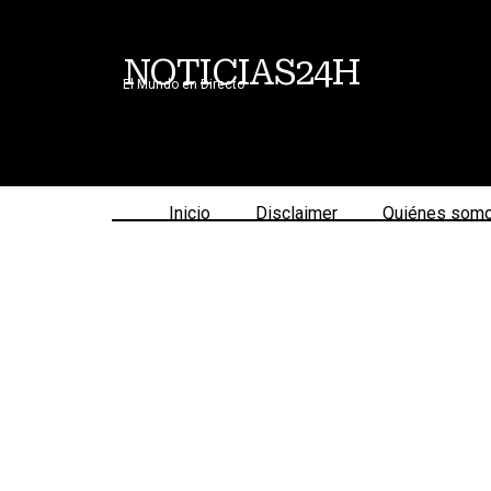
NOTICIAS24H
El Mundo en Directo
Inicio
Disclaimer
Quiénes som