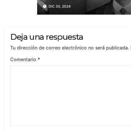
bebió sangre de sus
DIC 30, 2024
víctimas?
Deja una respuesta
Tu dirección de correo electrónico no será publicada.
Comentario
*