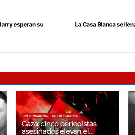
Harry esperan su
La Casa Blanca se llen
INTERNACIONAL
UNCATEGORIZED
Gaza: cinco periodistas
asesinados elevan el