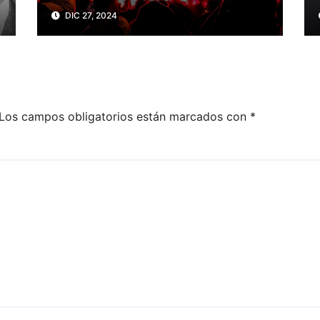
balance a 200 trabajadores
DIC 27, 2024
de la prensa muertos en
2024
Los campos obligatorios están marcados con
*