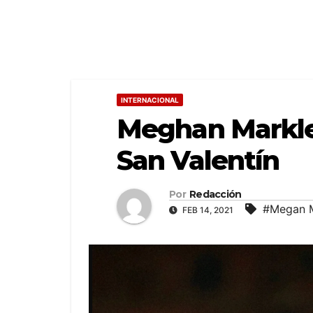
INTERNACIONAL
Meghan Markle 
San Valentín
Por
Redacción
#Megan M
FEB 14, 2021