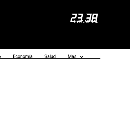
23
:
38
HORA ACTUAL
e
Economía
Salud
Mas