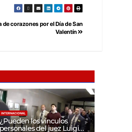
a de corazones por el Día de San
Valentín
INTERNACIONAL
¿Pueden los vínculos
personales del juez Luigi