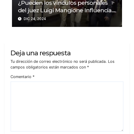
¿Pueden los vínculos personales
del juez Luigi Mangione Influenciar
el caso del CEO de
DIC 24, 2024
UnitedHealthcare?
Deja una respuesta
Tu dirección de correo electrónico no será publicada.
Los
campos obligatorios están marcados con
*
Comentario
*