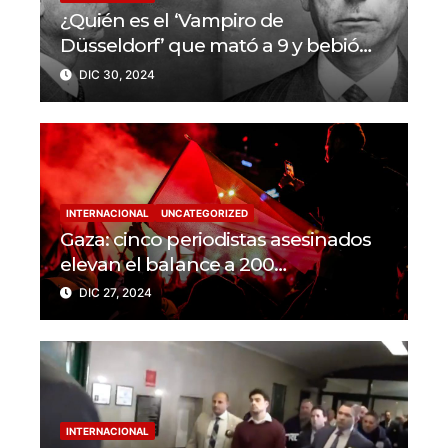
¿Quién es el ‘Vampiro de
Düsseldorf’ que mató a 9 y bebió
sangre de sus víctimas?
DIC 30, 2024
INTERNACIONAL
UNCATEGORIZED
Gaza: cinco periodistas asesinados
elevan el balance a 200
trabajadores de la prensa muertos
DIC 27, 2024
en 2024
INTERNACIONAL