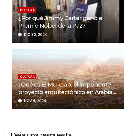
CULTURA
¿Por qué Jimmy Carter ganó el
Premio Nobel de la Paz?
DIC 30, 2024
CULTURA
¿Qué es El Mukaab, el imponente
proyecto arquitectónico en Arabia
Saudí?
NOV 4, 2024
Deja una respuesta