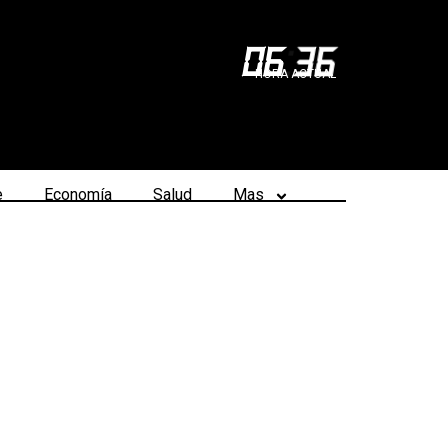
06
:
36
HORA ACTUAL
e
Economía
Salud
Mas