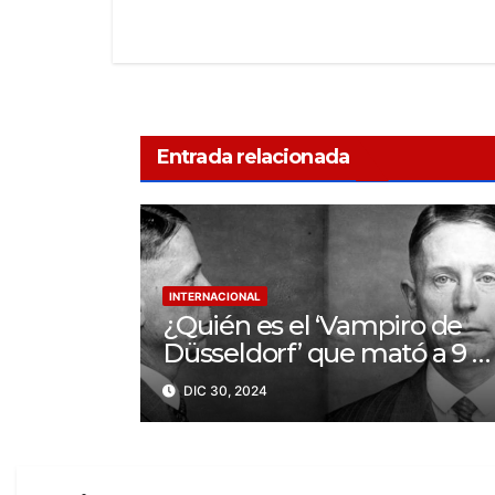
Entrada relacionada
INTERNACIONAL
¿Quién es el ‘Vampiro de
Düsseldorf’ que mató a 9 y
bebió sangre de sus
DIC 30, 2024
víctimas?