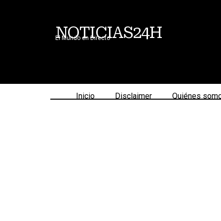
NOTICIAS24H
El Mundo en Directo
Inicio
Disclaimer
Quiénes som