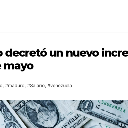
 decretó un nuevo incre
de mayo
o
,
#maduro
,
#Salario
,
#venezuela