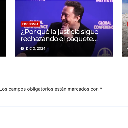
ECONOMÍA
¿Por qué la justicia sigue
rechazando el paquete
salarial de Elon Musk? Un
DIC 3, 2024
conflicto sobre
transparencia y poder
corporativo
Los campos obligatorios están marcados con
*