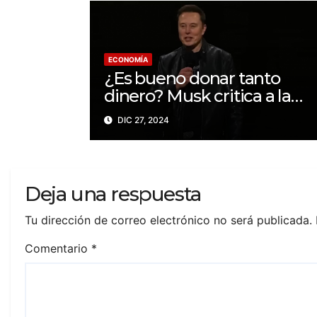
ECONOMÍA
¿Es bueno donar tanto
dinero? Musk critica a la
exesposa de Bezos por su
DIC 27, 2024
filantropía
Deja una respuesta
Tu dirección de correo electrónico no será publicada.
Comentario
*