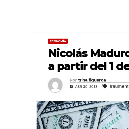
ECONOMÍA
Nicolás Maduro
a partir del 1 
Por
trina.figueroa
#aument
ABR 30, 2018