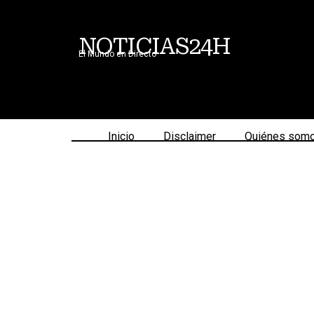
NOTICIAS24H
El Mundo en Directo
Inicio
Disclaimer
Quiénes som