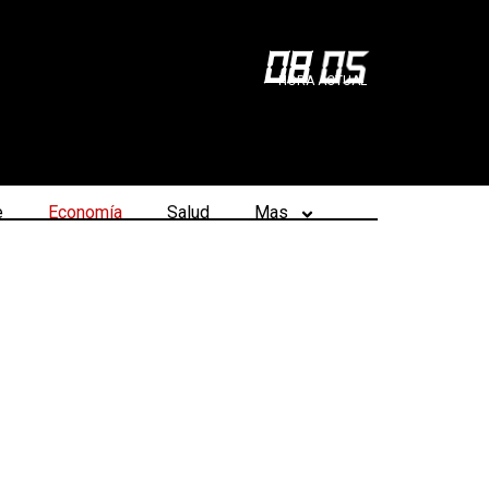
08
:
05
HORA ACTUAL
e
Economía
Salud
Mas