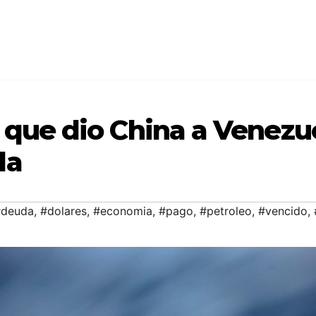
o que dio China a Venezu
da
#deuda
,
#dolares
,
#economia
,
#pago
,
#petroleo
,
#vencido
,