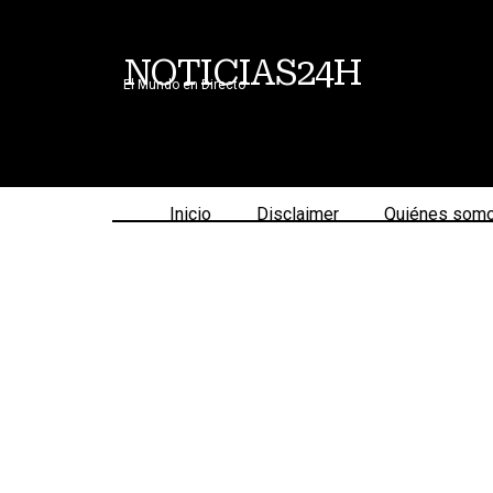
NOTICIAS24H
El Mundo en Directo
Inicio
Disclaimer
Quiénes som