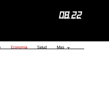
08
:
22
HORA ACTUAL
e
Economía
Salud
Mas