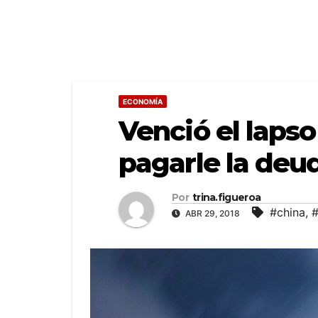
ECONOMÍA
Venció el laps
pagarle la deu
Por
trina.figueroa
#china
,
ABR 29, 2018