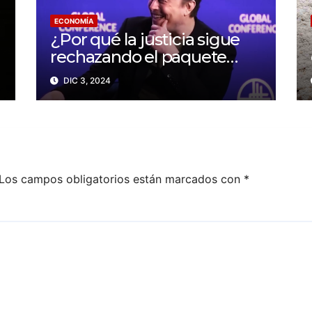
ECONOMÍA
¿Por qué la justicia sigue
rechazando el paquete
salarial de Elon Musk? Un
DIC 3, 2024
conflicto sobre
transparencia y poder
corporativo
Los campos obligatorios están marcados con
*