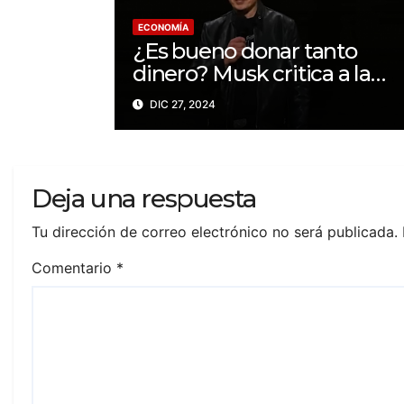
ECONOMÍA
¿Es bueno donar tanto
dinero? Musk critica a la
exesposa de Bezos por su
DIC 27, 2024
filantropía
Deja una respuesta
Tu dirección de correo electrónico no será publicada.
Comentario
*