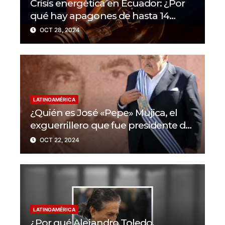
Crisis energética en Ecuador: ¿Por
qué hay apagones de hasta 14
horas al día?
OCT 28, 2024
LATINOAMÉRICA
¿Quién es José «Pepe» Mujica, el
exguerrillero que fue presidente de
Uruguay?
OCT 22, 2024
LATINOAMÉRICA
¿Por qué Alejandro Toledo,