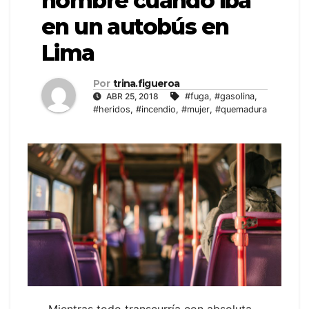
hombre cuando iba
en un autobús en
Lima
Por
trina.figueroa
ABR 25, 2018
#fuga
,
#gasolina
,
#heridos
,
#incendio
,
#mujer
,
#quemadura
Mientras todo transcurría con absoluta