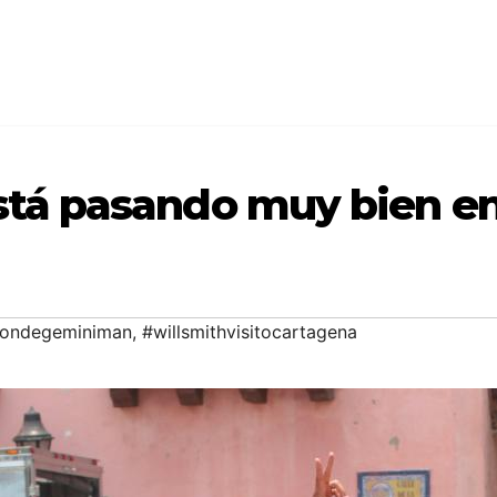
está pasando muy bien e
iondegeminiman
,
#willsmithvisitocartagena