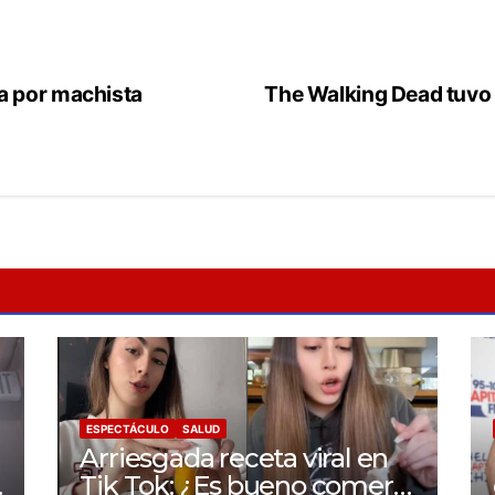
a por machista
The Walking Dead tuvo 
ESPECTÁCULO
SALUD
Arriesgada receta viral en
Tik Tok: ¿Es bueno comer