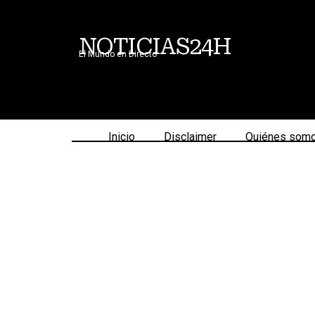
NOTICIAS24H
El Mundo en Directo
Inicio
Disclaimer
Quiénes som