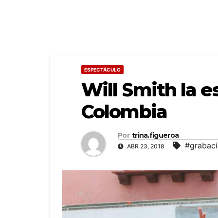
ESPECTÁCULO
Will Smith la 
Colombia
Por
trina.figueroa
#grabac
ABR 23, 2018