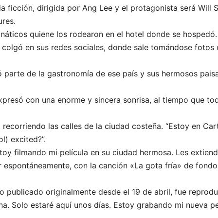
a ficción, dirigida por Ang Lee y el protagonista será Will 
res.
náticos quiene los rodearon en el hotel donde se hospedó.
eo colgó en sus redes sociales, donde sale tomándose fotos
ró parte de la gastronomía de ese país y sus hermosos paisa
expresó con una enorme y sincera sonrisa, al tiempo que tod
recorriendo las calles de la ciudad costeña. “Estoy en Cart
l) excited?”.
stoy filmando mi película en su ciudad hermosa. Les extien
or espontáneamente, con la canción «La gota fría» de fondo
deo publicado originalmente desde el 19 de abril, fue repro
a. Solo estaré aquí unos días. Estoy grabando mi nueva pe