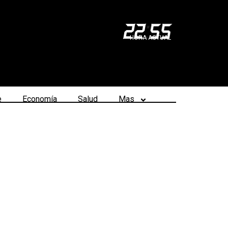
22
:
55
HORA ACTUAL
e
Economía
Salud
Mas