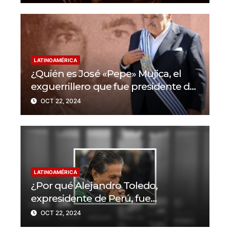
LATINOAMÉRICA
¿Quién es José «Pepe» Mujica, el
exguerrillero que fue presidente de
Uruguay?
OCT 22, 2024
LATINOAMÉRICA
¿Por qué Alejandro Toledo,
expresidente de Perú, fue
condenado a 20 años de prisión?
OCT 22, 2024