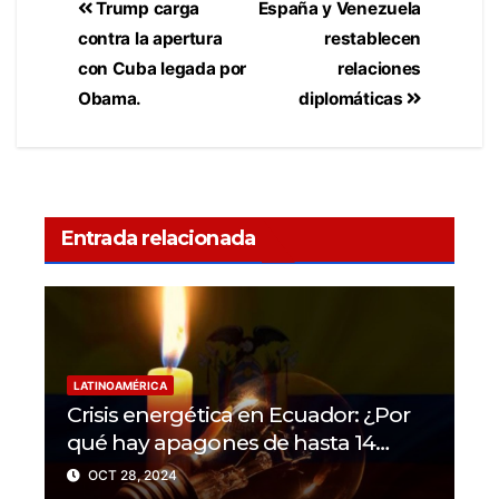
Trump carga
España y Venezuela
contra la apertura
restablecen
con Cuba legada por
relaciones
Obama.
diplomáticas
Entrada relacionada
LATINOAMÉRICA
Crisis energética en Ecuador: ¿Por
qué hay apagones de hasta 14
horas al día?
OCT 28, 2024