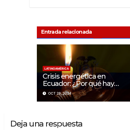
Entrada relacionada
LATINOAMÉRICA
Crisis energética en
Ecuador: ¿Por qué hay
apagones de hasta 14 horas
OCT 28, 2024
al día?
Deja una respuesta