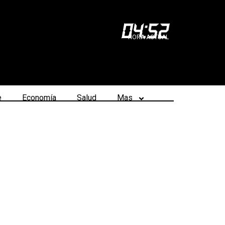
04
:
52
HORA ACTUAL
e
Economía
Salud
Mas