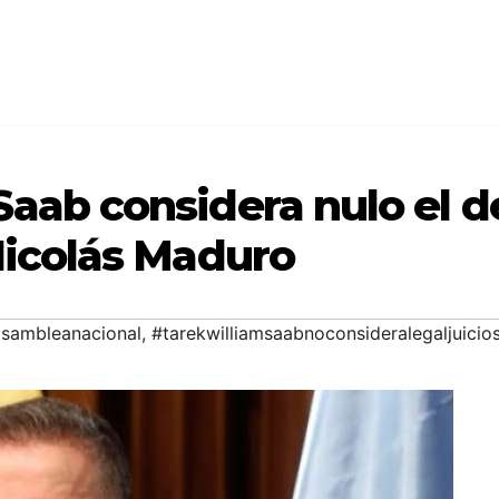
Saab considera nulo el d
 Nicolás Maduro
sambleanacional
,
#tarekwilliamsaabnoconsideralegaljuici