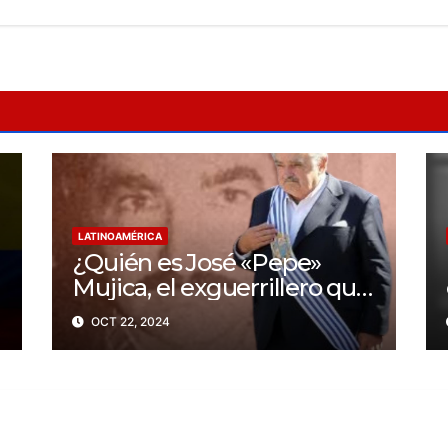
LATINOAMÉRICA
¿Quién es José «Pepe»
Mujica, el exguerrillero que
fue presidente de
OCT 22, 2024
Uruguay?