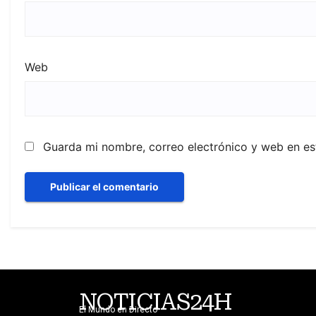
Web
Guarda mi nombre, correo electrónico y web en e
NOTICIAS24H
El Mundo en Directo