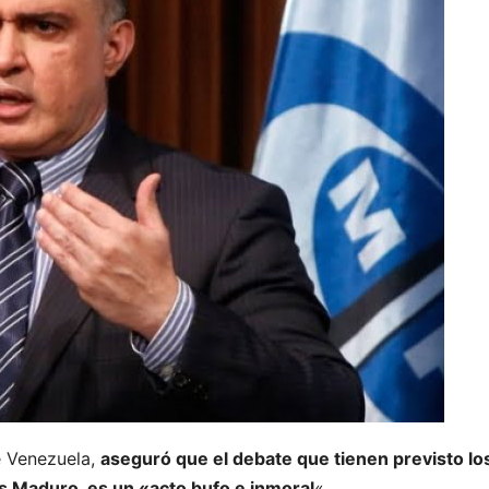
de Venezuela,
aseguró que el debate que tienen previsto lo
ás Maduro, es un «acto bufo e inmoral
«.