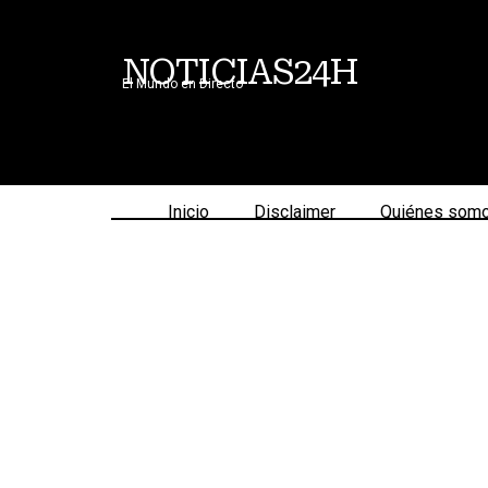
NOTICIAS24H
El Mundo en Directo
Inicio
Disclaimer
Quiénes som