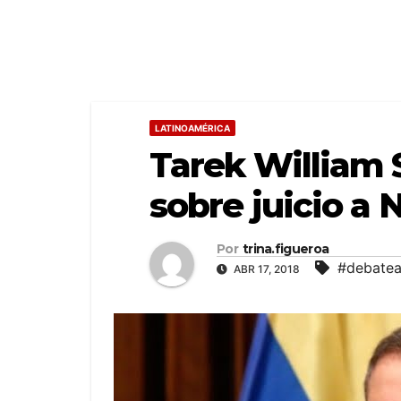
LATINOAMÉRICA
Tarek William 
sobre juicio a
Por
trina.figueroa
#debatea
ABR 17, 2018