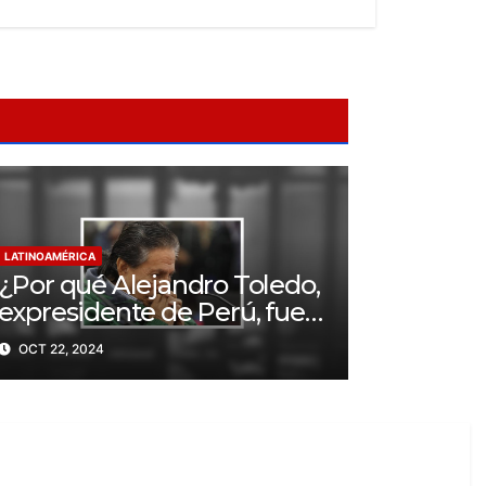
LATINOAMÉRICA
¿Por qué Alejandro Toledo,
expresidente de Perú, fue
condenado a 20 años de
OCT 22, 2024
prisión?