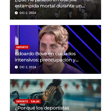
estampida mortal durante un
partido en N’Zérékoré
DIC 2, 2024
DEPORTE
Edoardo Bove en cuidados
intensivos: preocupación y
solidaridad en el mundo del fútbol
DIC 2, 2024
DEPORTE
SALUD
¿Por qué los deportistas