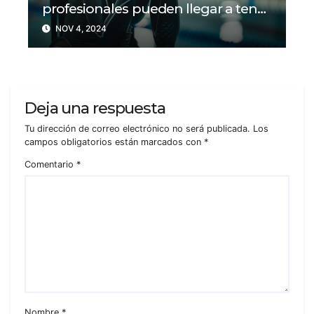
profesionales pueden llegar a tener
problemas con su salud mental?
NOV 4, 2024
Deja una respuesta
Tu dirección de correo electrónico no será publicada.
Los
campos obligatorios están marcados con
*
Comentario
*
Nombre
*