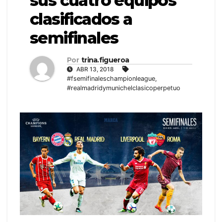
sus cuatro equipos
clasificados a
semifinales
Por
trina.figueroa
ABR 13, 2018
#fsemifinaleschampionleague
,
#realmadridymunichelclasicoperpetuo