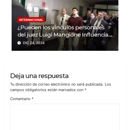
INTERNACIONAL
¿Pueden los vínculos personales
del juez Luigi Mangione Influenciar
el caso del CEO de
DIC 24, 2024
UnitedHealthcare?
Deja una respuesta
Tu dirección de correo electrónico no será publicada.
Los
campos obligatorios están marcados con
*
Comentario
*