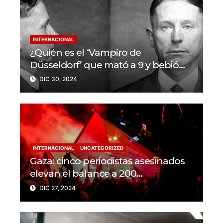
INTERNACIONAL
¿Quién es el ‘Vampiro de
Düsseldorf’ que mató a 9 y bebió
sangre de sus víctimas?
DIC 30, 2024
INTERNACIONAL
UNCATEGORIZED
Gaza: cinco periodistas asesinados
elevan el balance a 200
trabajadores de la prensa muertos
DIC 27, 2024
en 2024