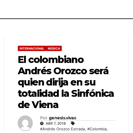
INTERNACIONAL
MÚSICA
El colombiano
Andrés Orozco será
quien dirija en su
totalidad la Sinfónica
de Viena
Por
genesis.vivas
ABR 7, 2018
#Andrés Orozco Estrada
,
#Colombia
,