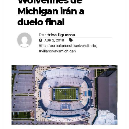
Wolverines de
Michigan irán a
duelo final
Por
trina.figueroa
ABR 2, 2018
#finalfourbaloncestouniversitario
,
#villanovavsmichigan