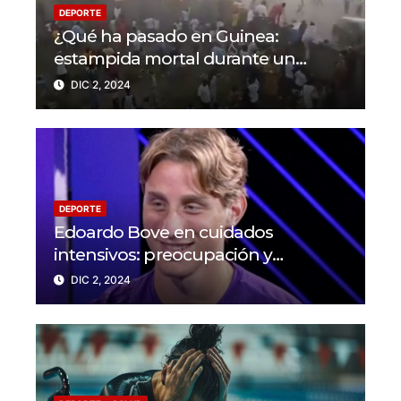
DEPORTE
¿Qué ha pasado en Guinea:
estampida mortal durante un
partido en N’Zérékoré
DIC 2, 2024
DEPORTE
Edoardo Bove en cuidados
intensivos: preocupación y
solidaridad en el mundo del fútbol
DIC 2, 2024