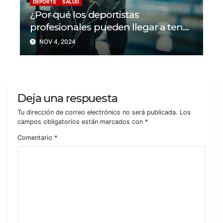
DEPORTE
SALUD
¿Por qué los deportistas
profesionales pueden llegar a tener
problemas con su salud mental?
NOV 4, 2024
Deja una respuesta
Tu dirección de correo electrónico no será publicada.
Los
campos obligatorios están marcados con
*
Comentario
*