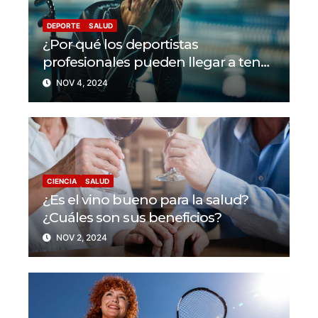
DEPORTE
SALUD
¿Por qué los deportistas
profesionales pueden llegar a tener
problemas con su salud mental?
NOV 4, 2024
CIENCIA
SALUD
¿Es el vino bueno para la salud?
¿Cuáles son sus beneficios?
NOV 2, 2024