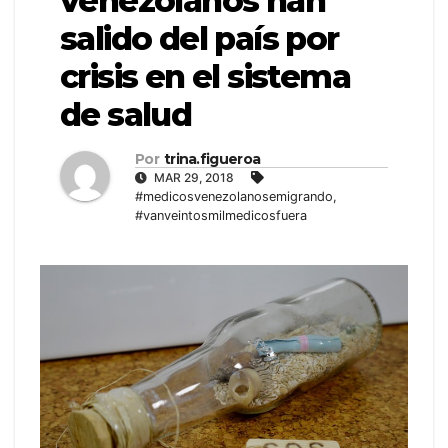
venezolanos han
salido del país por
crisis en el sistema
de salud
Por
trina.figueroa
MAR 29, 2018
#medicosvenezolanosemigrando
,
#vanveintosmilmedicosfuera