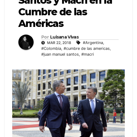
Santos y Macri en la
Cumbre de las
Américas
Por
Luisana Vivas
MAR 22, 2018
#Argentina
,
#Colombia
,
#cumbre de las americas
,
#juan manuel santos
,
#macri