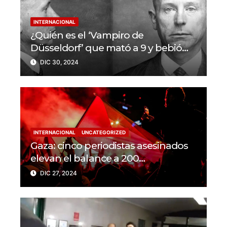
INTERNACIONAL
¿Quién es el ‘Vampiro de
Düsseldorf’ que mató a 9 y bebió
sangre de sus víctimas?
DIC 30, 2024
INTERNACIONAL
UNCATEGORIZED
Gaza: cinco periodistas asesinados
elevan el balance a 200
trabajadores de la prensa muertos
DIC 27, 2024
en 2024