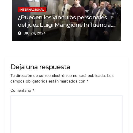
INTERNACIONAL
¿Pueden los vínculos personales
del juez Luigi Mangione Influenciar
el caso del CEO de
DIC 24, 2024
UnitedHealthcare?
Deja una respuesta
Tu dirección de correo electrónico no será publicada.
Los
campos obligatorios están marcados con
*
Comentario
*