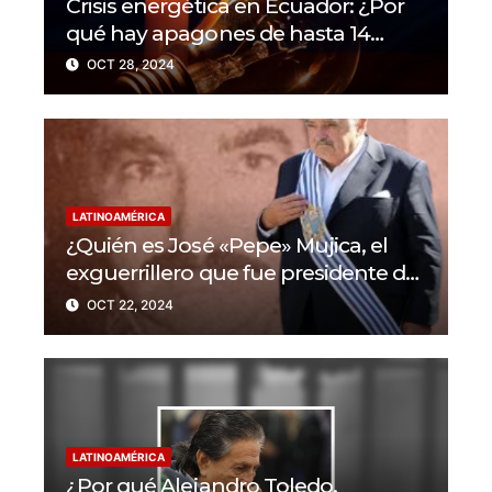
Crisis energética en Ecuador: ¿Por
qué hay apagones de hasta 14
horas al día?
OCT 28, 2024
LATINOAMÉRICA
¿Quién es José «Pepe» Mujica, el
exguerrillero que fue presidente de
Uruguay?
OCT 22, 2024
LATINOAMÉRICA
¿Por qué Alejandro Toledo,