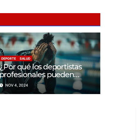
DEPORTE
SALUD
¿Por qué los deportistas
profesionales pueden
llegar a tener problemas
NOV 4, 2024
con su salud mental?