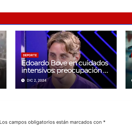
DEPORTE
Edoardo Bove en cuidados
intensivos: preocupación y
solidaridad en el mundo
DIC 2, 2024
del fútbol
Los campos obligatorios están marcados con
*