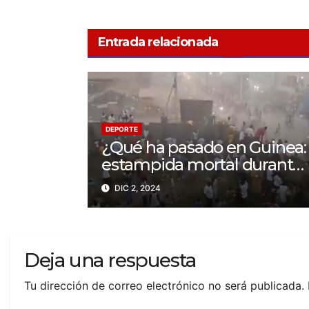
Entrada relacionada
DEPORTE
¿Qué ha pasado en Guinea:
estampida mortal durante
un partido en N’Zérékoré
DIC 2, 2024
Deja una respuesta
Tu dirección de correo electrónico no será publicada.