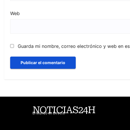
Web
Guarda mi nombre, correo electrónico y web en e
NOTICIAS24H
El Mundo en Directo