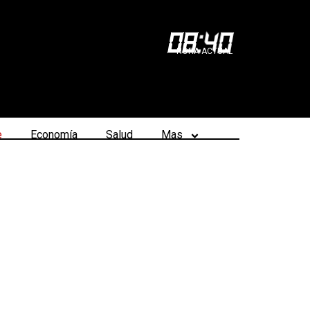
08
:
40
HORA ACTUAL
e
Economía
Salud
Mas