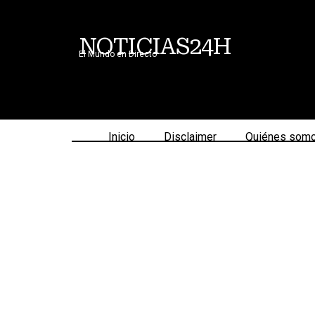
NOTICIAS24H
El Mundo en Directo
Inicio
Disclaimer
Quiénes som