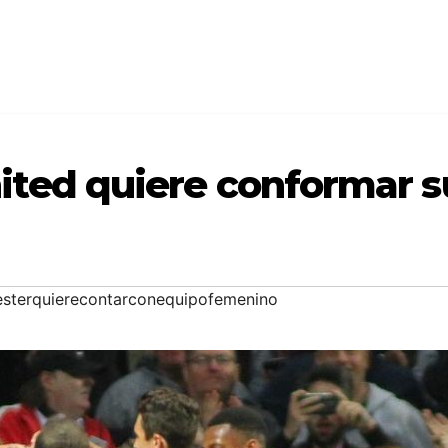
ited quiere conformar s
sterquierecontarconequipofemenino