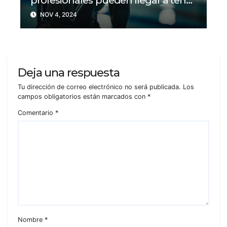
problemas con su salud mental?
NOV 4, 2024
Deja una respuesta
Tu dirección de correo electrónico no será publicada.
Los
campos obligatorios están marcados con
*
Comentario
*
Nombre
*