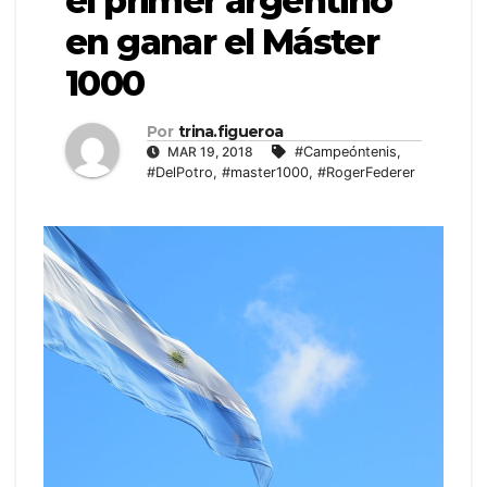
el primer argentino
en ganar el Máster
1000
Por
trina.figueroa
MAR 19, 2018
#Campeóntenis
,
#DelPotro
,
#master1000
,
#RogerFederer