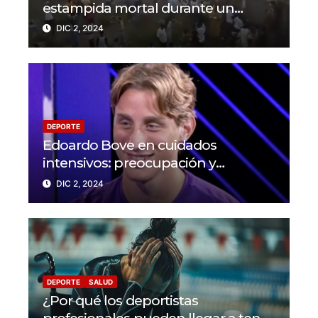
estampida mortal durante un
partido en N’Zérékoré
DIC 2, 2024
DEPORTE
Edoardo Bove en cuidados
intensivos: preocupación y
solidaridad en el mundo del fútbol
DIC 2, 2024
DEPORTE
SALUD
¿Por qué los deportistas
profesionales pueden llegar a tener