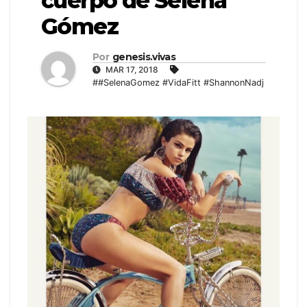
cuerpo de Selena
Gómez
Por
genesis.vivas
MAR 17, 2018
##SelenaGomez #VidaFitt #ShannonNadj