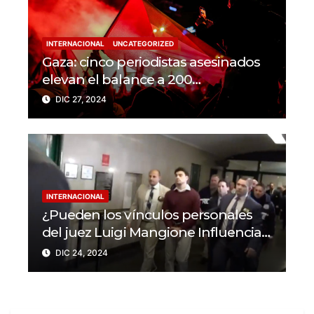
INTERNACIONAL
UNCATEGORIZED
Gaza: cinco periodistas asesinados
elevan el balance a 200
trabajadores de la prensa muertos
DIC 27, 2024
en 2024
INTERNACIONAL
¿Pueden los vínculos personales
del juez Luigi Mangione Influenciar
el caso del CEO de
DIC 24, 2024
UnitedHealthcare?