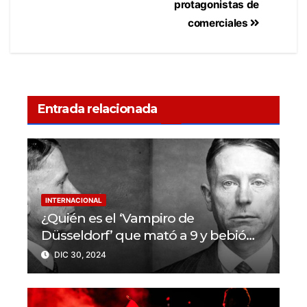
protagonistas de
comerciales
Entrada relacionada
INTERNACIONAL
¿Quién es el ‘Vampiro de
Düsseldorf’ que mató a 9 y bebió
sangre de sus víctimas?
DIC 30, 2024