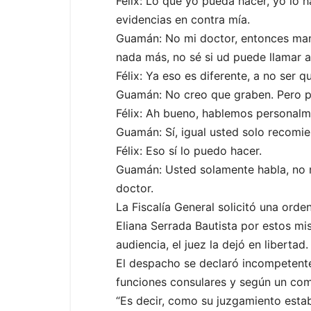
Félix: Lo que yo pueda hacer, yo lo 
evidencias en contra mía.
Guamán: No mi doctor, entonces mand
nada más, no sé si ud puede llamar 
Félix: Ya eso es diferente, a no ser q
Guamán: No creo que graben. Pero p
Félix: Ah bueno, hablemos personalm
Guamán: Sí, igual usted solo recomi
Félix: Eso sí lo puedo hacer.
Guamán: Usted solamente habla, no 
doctor.
La Fiscalía General solicitó una or
Eliana Serrada Bautista por estos mi
audiencia, el juez la dejó en libertad.
El despacho se declaró incompetente
funciones consulares y según un com
“Es decir, como su juzgamiento estab