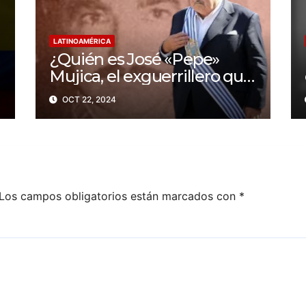
LATINOAMÉRICA
¿Quién es José «Pepe»
Mujica, el exguerrillero que
fue presidente de
OCT 22, 2024
Uruguay?
Los campos obligatorios están marcados con
*