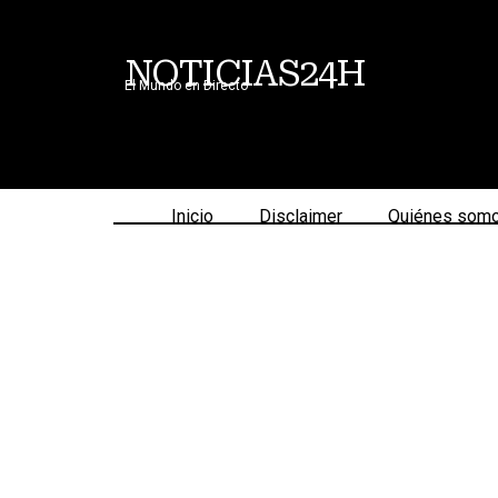
NOTICIAS24H
El Mundo en Directo
Inicio
Disclaimer
Quiénes som