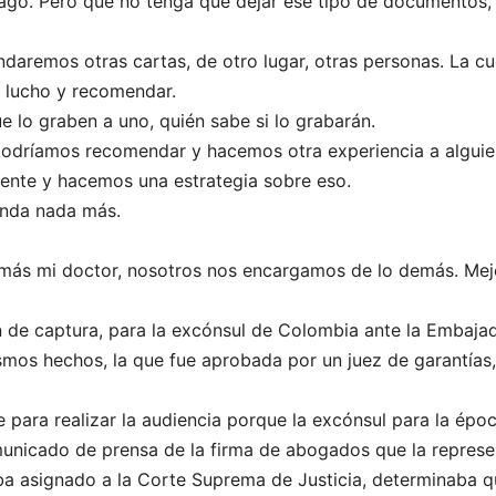
hago. Pero que no tenga que dejar ese tipo de documentos,
aremos otras cartas, de otro lugar, otras personas. La c
a lucho y recomendar.
ue lo graben a uno, quién sabe si lo grabarán.
odríamos recomendar y hacemos otra experiencia a alguie
ente y hacemos una estrategia sobre eso.
enda nada más.
más mi doctor, nosotros nos encargamos de lo demás. Mejo
den de captura, para la excónsul de Colombia ante la Embaj
smos hechos, la que fue aprobada por un juez de garantías, 
 para realizar la audiencia porque la excónsul para la ép
unicado de prensa de la firma de abogados que la represen
a asignado a la Corte Suprema de Justicia, determinaba qu