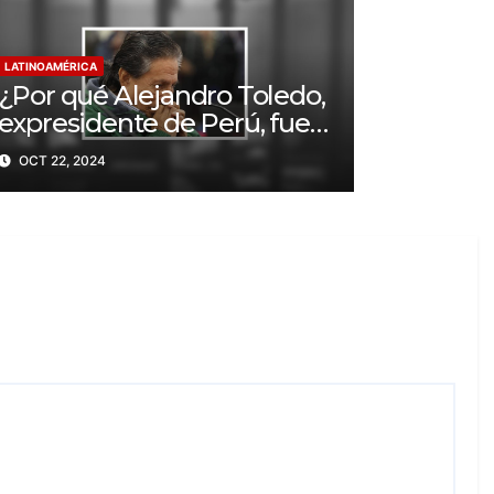
LATINOAMÉRICA
¿Por qué Alejandro Toledo,
expresidente de Perú, fue
condenado a 20 años de
OCT 22, 2024
prisión?