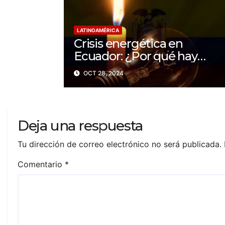
LATINOAMÉRICA
Crisis energética en
Ecuador: ¿Por qué hay
apagones de hasta 14 horas
OCT 28, 2024
al día?
Deja una respuesta
Tu dirección de correo electrónico no será publicada.
Comentario
*