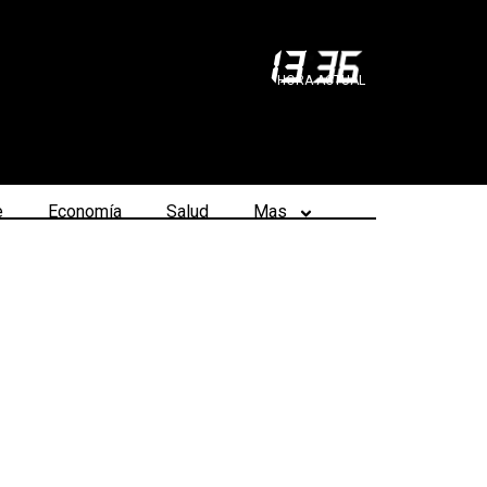
13
:
36
HORA ACTUAL
e
Economía
Salud
Mas