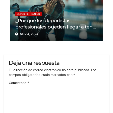
DEPORTE
SALUD
¿Por qué los deportistas
profesionales pueden llegar a tener
problemas con su salud mental?
NOV 4, 2024
Deja una respuesta
Tu dirección de correo electrónico no será publicada.
Los
campos obligatorios están marcados con
*
Comentario
*