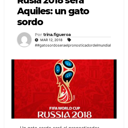
Rusia 2018 será
Aquiles: un gato
sordo
Por
trina.figueroa
MAR 12, 2018
##gatosordoseraelpronosticadordelmundial
Un gato sordo será el pronosticador