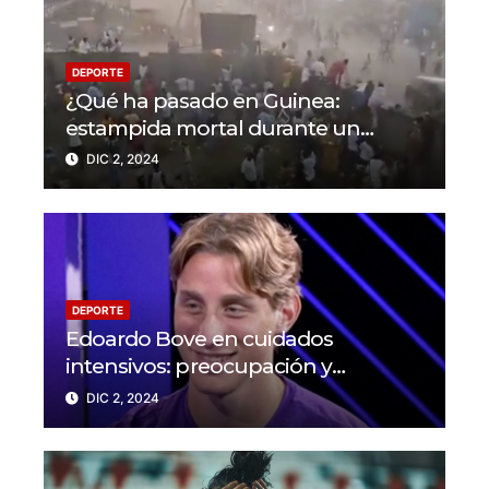
DEPORTE
¿Qué ha pasado en Guinea:
estampida mortal durante un
partido en N’Zérékoré
DIC 2, 2024
DEPORTE
Edoardo Bove en cuidados
intensivos: preocupación y
solidaridad en el mundo del fútbol
DIC 2, 2024