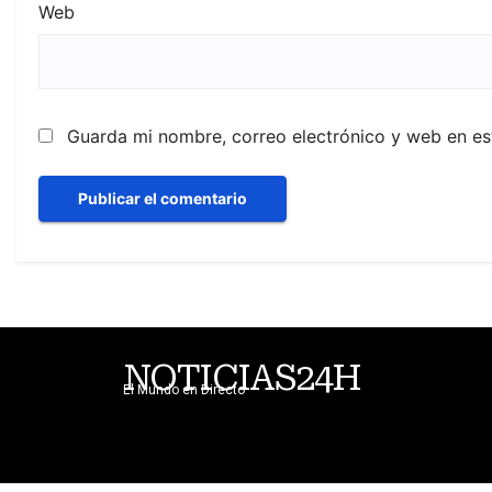
Web
Guarda mi nombre, correo electrónico y web en e
NOTICIAS24H
El Mundo en Directo