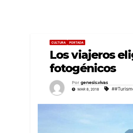
CULTURA
PORTADA
Los viajeros e
fotogénicos
Por
genesis.vivas
##Turism
MAR 8, 2018