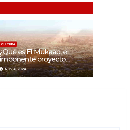
CULTURA
¿Qué es El Mukaab, el
imponente proyecto
arquitectónico en Arabia
NOV 4, 2024
Saudí?