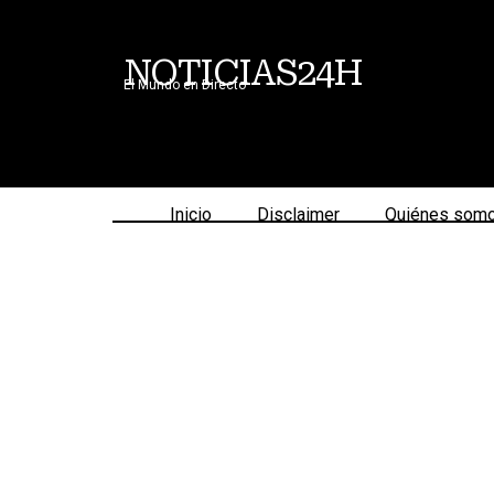
NOTICIAS24H
El Mundo en Directo
Inicio
Disclaimer
Quiénes som