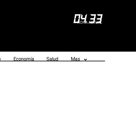
04
:
33
HORA ACTUAL
e
Economía
Salud
Mas