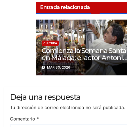
Entrada relacionada
CULTURA
Comienza la Semana Santa
en Málaga: el actor Antonio
Banderas se une a la
MAR 30, 2026
celebración
Deja una respuesta
Tu dirección de correo electrónico no será publicada.
Comentario
*