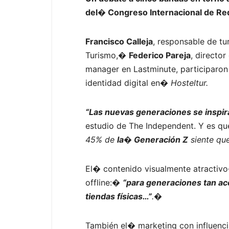
del� Congreso Internacional de R
Francisco Calleja
, responsable de t
Turismo,�
Federico Pareja
, directo
manager en Lastminute, participaro
identidad digital en�
Hosteltur.
“Las nuevas generaciones se inspira
estudio de The Independent. Y es que
45% de
la� Generación Z
siente que
El� contenido visualmente atractivo�
offline:�
“para generaciones tan aco
tiendas físicas…”
.�
También el� marketing con influenci