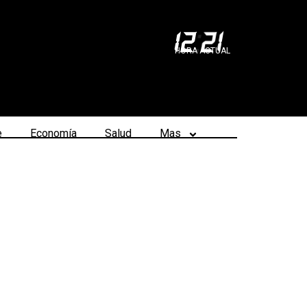
12
:
21
HORA ACTUAL
e
Economía
Salud
Mas