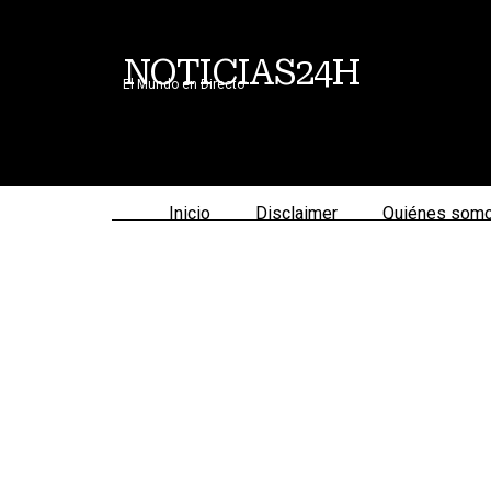
NOTICIAS24H
El Mundo en Directo
Inicio
Disclaimer
Quiénes som