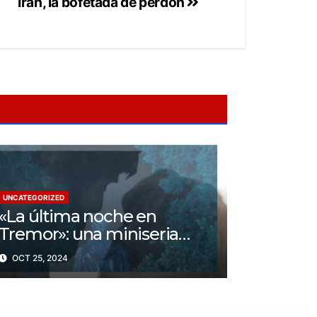
Irán, la bofetada de perdón
UNCATEGORIZED
«La última noche en
Tremor»: una miniseria
psicológica ¿Cuál es su
OCT 25, 2024
trama?