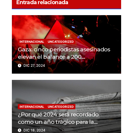
Entrada relacionada
INTERNACIONAL
UNCATEGORIZED
Gaza: cinco periodistas asesinados
elevan el balance a 200
trabajadores de la prensa muertos
DIC 27, 2024
en 2024
INTERNACIONAL
UNCATEGORIZED
¿Por qué 2024 será recordado
como un año trágico para la
libertad de prensa? Un tercio de los
DIC 18, 2024