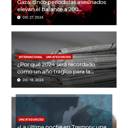
Gaza: cinco periodistas asesinados
elevan el balance a 200
trabajadores de la prensa muertos
DIC 27, 2024
en 2024
INTERNACIONAL
UNCATEGORIZED
¿Por qué 2024 será recordado
como un año trágico para la
libertad de prensa? Un tercio de los
DIC 18, 2024
periodistas asesinados por Israel
UNCATEGORIZED
«La última noche en Tremor»: una