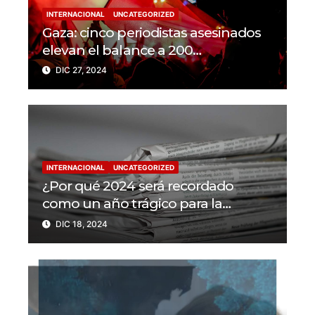
INTERNACIONAL
UNCATEGORIZED
Gaza: cinco periodistas asesinados
elevan el balance a 200
trabajadores de la prensa muertos
DIC 27, 2024
en 2024
INTERNACIONAL
UNCATEGORIZED
¿Por qué 2024 será recordado
como un año trágico para la
libertad de prensa? Un tercio de los
DIC 18, 2024
periodistas asesinados por Israel