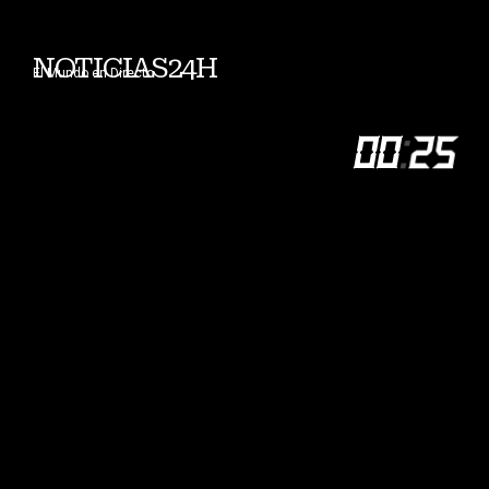
NOTICIAS24H
El Mundo en Directo
00
:
25