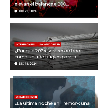
elevan el balance a 200
trabajadores de la prensa muertos
DIC 27, 2024
en 2024
INTERNACIONAL
UNCATEGORIZED
¿Por qué 2024 será recordado
como un año trágico para la
libertad de prensa? Un tercio de los
DIC 18, 2024
periodistas asesinados por Israel
UNCATEGORIZED
«La última noche en Tremor»: una