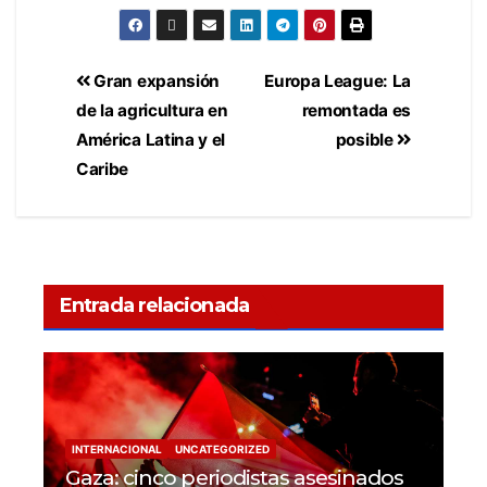
Gran expansión
Europa League: La
de la agricultura en
remontada es
América Latina y el
posible
Caribe
Entrada relacionada
INTERNACIONAL
UNCATEGORIZED
Gaza: cinco periodistas asesinados